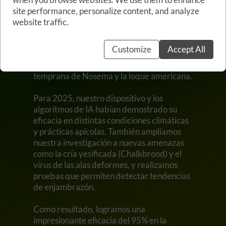
sector, iniciando estudios centrados en la
site performance, personalize content, and analyze
detección del parásito Varroa.
website traffic.
En 2024 realizamos las primeras pruebas
Customize
Accept All
de campo en apiarios académicos y
privados, centradas en la detección
temprana de Nosema y la loque americana.
Para 2025, nuestro dispositivo y los
algoritmos de IA habían demostrado su
eficacia en distintas condiciones climáticas
y prácticas apícolas. También ampliamos
nuestra investigación a nuevas amenazas
como la cría yesificada (Chalkbrood) y el
virus de las alas deformes, y realizamos
pruebas que permiten detectar tendencias
de enjambrazón.
Como resultado, logramos una
impresionante eficacia del 95% en la