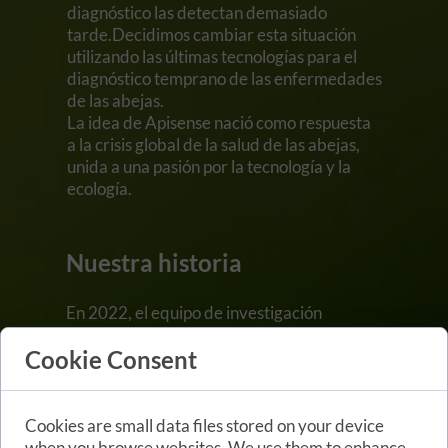
diagnóstico las detectan demasiado
tarde.Decidimos cambiar esta situación
utilizando las últimas tecnologías para el
diagnóstico temprano de las enfermedades
de las abejas.
La idea de Apisense nació como respuesta
a la crisis global de la salud de las abejas,
unida a una pasión por la tecnología y la
ecología.
Nuestra historia
En 2022, el equipo de investigación
comenzó a trabajar en el concepto de un
Cookie Consent
dispositivo para la detección temprana de
enfermedades de las abejas.
Un año después, en 2023, Apisense
Cookies are small data files stored on your device
colaboró con universidades y expertos del
when you browse websites. We use them to enhance