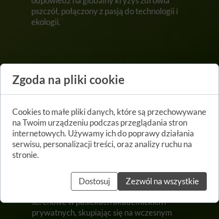
odpowiedź na globalny kryzys zdrowia
pszczół, połączony z pasją do technologii i
ekologii.
Nasza historia
Zgoda na pliki cookie
W 2022 roku zespół badawczy rozpoczął
prace nad koncepcją urządzenia do
Cookies to małe pliki danych, które są przechowywane
wczesnego wykrywania chorób pszczół.
na Twoim urządzeniu podczas przeglądania stron
internetowych. Używamy ich do poprawy działania
Rok później, w 2023, Apisense nawiązała
serwisu, personalizacji treści, oraz analizy ruchu na
współpracę z uczelniami oraz ekspertami
stronie.
branżowymi, rozpoczynając badania nad
wykrywaniem pasożyta warrozy.
Dostosuj
Zezwól na wszystkie
W 2024 przeprowadziliśmy pierwsze testy
terenowe w pasiekach akademickich i
prywatnych, skupiając się na wczesnym